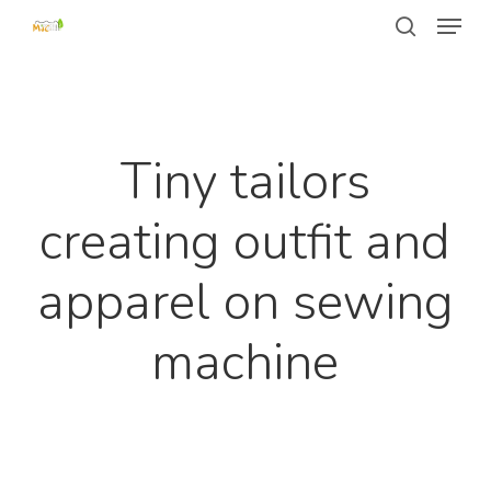
Passer
Menu
au
recherche
contenu
Fermer
principal
le
menu
Tiny tailors
creating outfit and
apparel on sewing
machine