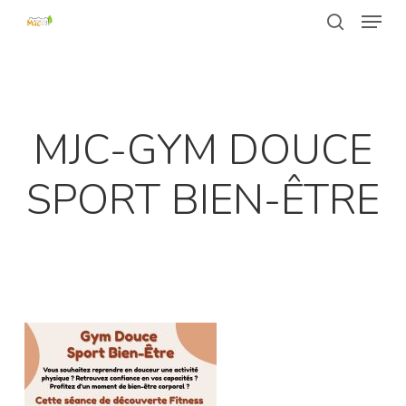
Passer
Menu
au
recherche
contenu
Fermer
principal
le
menu
MJC-GYM DOUCE
SPORT BIEN-ÊTRE