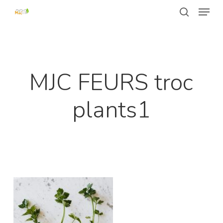
Passer
Menu
au
recherche
contenu
Fermer
principal
le
menu
MJC FEURS troc
plants1