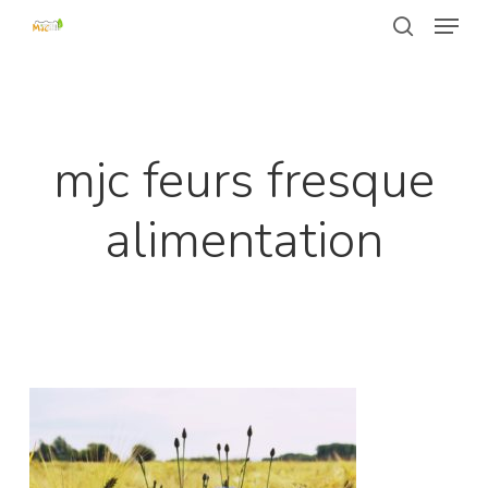
Passer
Menu
au
recherche
contenu
Fermer
principal
le
menu
mjc feurs fresque
alimentation