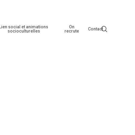
Lien social et animations
On
recherche
Contact
socioculturelles
recrute