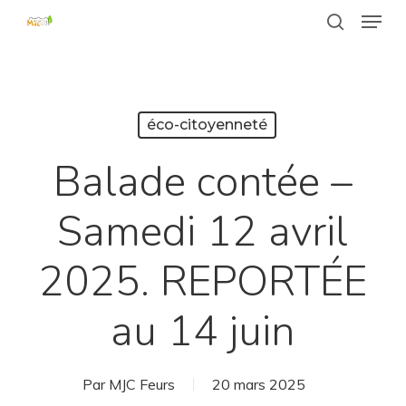
Passer
Menu
au
recherche
contenu
Fermer
principal
le
menu
éco-citoyenneté
Balade contée –
Samedi 12 avril
2025. REPORTÉE
au 14 juin
Par
MJC Feurs
20 mars 2025