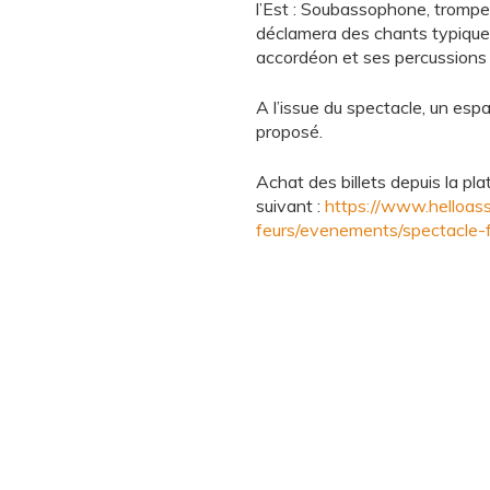
l’Est : Soubassophone, trompe
déclamera des chants typique
accordéon et ses percussions 
A l’issue du spectacle, un esp
proposé.
Achat des billets depuis la pl
suivant :
https://www.helloas
feurs/evenements/spectacle-fa