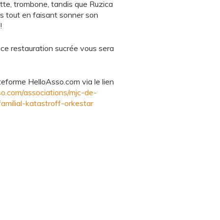
tte, trombone, tandis que Ruzica
s tout en faisant sonner son
!
ace restauration sucrée vous sera
ateforme HelloAsso.com via le lien
so.com/associations/mjc-de-
milial-katastroff-orkestar