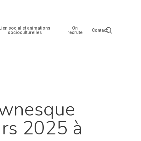
Lien social et animations
On
recherche
Contact
socioculturelles
recrute
ownesque
ars 2025 à