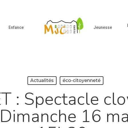
Enfance
Jeunesse
ur fermer
Actualités
éco-citoyenneté
 : Spectacle cl
– Dimanche 16 m