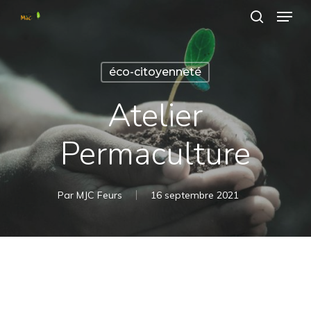
Passer
Menu
au
recherche
contenu
Fermer
principal
le
éco-citoyenneté
menu
Atelier
Permaculture
Par
MJC Feurs
16 septembre 2021